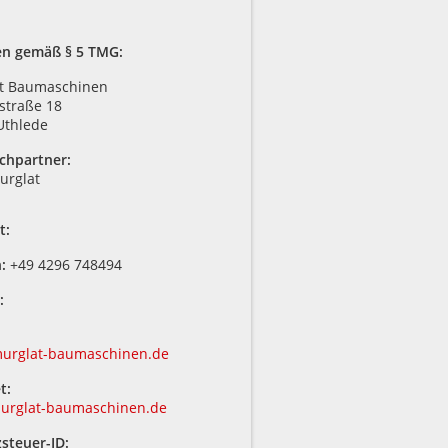
n gemäß § 5 TMG:
t Baumaschinen
straße 18
Uthlede
chpartner:
urglat
t:
n:
+49 4296 748494
:
urglat-baumaschinen.de
t:
rglat-baumaschinen.de
steuer-ID: