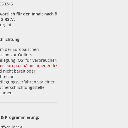
550345
ortlich für den Inhalt nach §
 2 RStV:
urglat
chlichtung
orm der Europäischen
sion zur Online-
eilegung (OS) für Verbraucher:
//ec.europa.eu/consumers/odr/
d nicht bereit oder
chtet, an
eilegungsverfahren vor einer
ucherschlichtungsstelle
nehmen.
 & Programmierung:
ArtWork Media