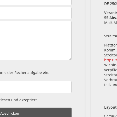
DE 250
Verantw
55 Abs.
Maik M
Streits
Plattf
Kommis
Streitb
https:
Wir sin
verpfli
ebnis der Rechenaufgabe ein:
Streitb
Verbra
teilzu
lesen und akzeptiert
Layout
Gemini 